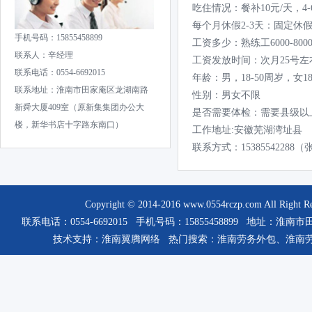
吃住情况：餐补10元/天，4
每个月休假2-3天：固定休
手机号码：15855458899
工资多少：熟练工6000-800
联系人：辛经理
工资发放时间：次月25号左
联系电话：0554-6692015
年龄：男，18-50周岁，女1
联系地址：淮南市田家庵区龙湖南路
性别：男女不限
新舜大厦409室（原新集集团办公大
是否需要体检：需要县级以
楼，新华书店十字路东南口）
工作地址:安徽芜湖湾址县
联系方式：15385542288
Copyright © 2014-2016
www.0554rczp.com
All Rig
联系电话：0554-6692015 手机号码：15855458899 
技术支持：
淮南翼腾网络
热门搜索：
淮南劳务外包
、
淮南