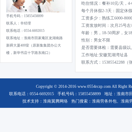
吃住情况：餐补10元/天，4
每个月休假2-3天：固定休
手机号码：15855458899
工资多少：熟练工6000-800
联系人：辛经理
工资发放时间：次月25号左
联系电话：0554-6692015
年龄：男，18-50周岁，女1
联系地址：淮南市田家庵区龙湖南路
性别：男女不限
新舜大厦409室（原新集集团办公大
是否需要体检：需要县级以
楼，新华书店十字路东南口）
工作地址:安徽芜湖湾址县
联系方式：15385542288
Copyright © 2014-2016
www.0554rczp.com
All Rig
联系电话：0554-6692015 手机号码：15855458899 
技术支持：
淮南翼腾网络
热门搜索：
淮南劳务外包
、
淮南