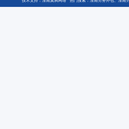
技术支持：
淮南翼腾网络
热门搜索：
淮南劳务外包
、
淮南